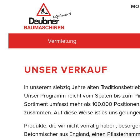
MO 
Vermietung
Baustelleneinrichtung
MASCOT SmartStore
Werkstatt
Engagement & Tradition
Erdbewegung
Gebrauchtgeräte
Downloads
UNSER VERKAUF
Wasserpumpen
In unserem siebzig Jahre alten Traditionsbetr
Mauerwerksbau
Unser Programm reicht vom Spaten bis zum Pi
Arbeitsbühnen
Sortiment umfasst mehr als 100.000 Positionen.
zusammen. Auf diese Weise ist es uns gelungen
Kanal, Reinigung und Installation
Produkte, die wir nicht vorrätig haben, besorg
Verputztechnik
Betonmischer aus England, einen Pflasterhamme
Fußbodensanierung