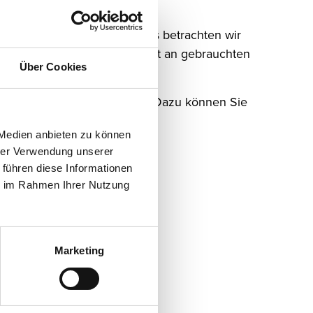
Falle eines späteren Kaufes betrachten wir
ndig ein umfangreiches Angebot an gebrauchten
Über Cookies
mer für Sie lohnen.
ch: „Deubner hilft immer!“. Dazu können Sie
 Medien anbieten zu können
hrer Verwendung unserer
 führen diese Informationen
ie im Rahmen Ihrer Nutzung
Marketing