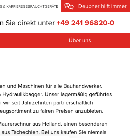
Deubner hilft immer
S & KARRIERE
GEBRAUCHTGERÄTE
n Sie direkt unter
+49 241 96820-0
Über uns
sung
egung
en
pler
u
ten und Maschinen für alle Bauhandwerker.
Hydraulikbagger. Unser lagermäßig geführtes
technik mit Diamantwerkzeug
 wir seit Jahrzehnten partnerschaftlich
eugsortiment zu fairen Preisen anzubieten.
e und Transportgeräte
e Maurerschnur aus Holland, einen besonderen
knung
 aus Tschechien. Bei uns kaufen Sie niemals
ng