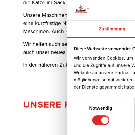
die Katze im Sack.
Garten und Landschaftsbau
Unsere Maschinen und Geräte können Sie darüb
eine kurzfristige Nutzung als Vorführung und d
Zustimmung
Maschinen. Auch können Sie eine Maschine nach
Wir helfen auch sehr gerne mit Rat und Tat, 
Diese Webseite verwendet 
auch unser neues Tool oben rechts benutzen.
Wir verwenden Cookies, um I
In der näheren Zukunft werden Sie unser Verka
und die Zugriffe auf unsere 
Website an unsere Partner fü
möglicherweise mit weiteren
der Dienste gesammelt habe
UNSERE PARTNER
Einwilligungsauswahl
Notwendig