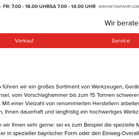
- FR: 7.00 - 18.00 UHR
SA 7.00 - 14.00 UHR
KONTAKT
ANFAHRT
JOB
Wir berate
Verkauf
Service
Anhänger
Unser Verkauf
Schulungen
Kontakt
Vermes
Erdbew
Prüfung
Abbruch
Gabelsta
Bodenverdichtung
Betonba
ieb führen wir ein großes Sortiment von Werkzeugen, Gerä
Gerüste und Leitern
Aufzüge
nsel, vom Vorschlaghammer bis zum 15 Tonnen schweren 
Bohrgeräte
Schneid
 Mit einer Vielzahl von renommierten Herstellern arbeiten
, Ihnen dauerhaft und langfristig ein hochwertiges Werkz
Elektrowerkzeuge
Hebelift
en wir Ihnen sehr gerne: sei es zum Beispiel die speziell
Fliesenverlegung
Bautroc
r in spezieller bayrischer Form oder den Einweg-Overall
Schleifmittel und Farben
Reinigu