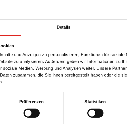
er hinaus in unserem Mietpark probeweise einsetzen. Im 
ie Miete für das Gerät entfällt. Außerdem haben wir stä
Details
 längerer Anmietung käuflich erwerben. Es wird sich im
wenn Sie Bauprobleme haben, gemäß nach unserem Leitspru
Cookies
nhalte und Anzeigen zu personalisieren, Funktionen für soziale
ufssortiment auf dieser Seite entdecken können.
Website zu analysieren. Außerdem geben wir Informationen zu I
r soziale Medien, Werbung und Analysen weiter. Unsere Partner
 Daten zusammen, die Sie ihnen bereitgestellt haben oder die s
n.
Präferenzen
Statistiken