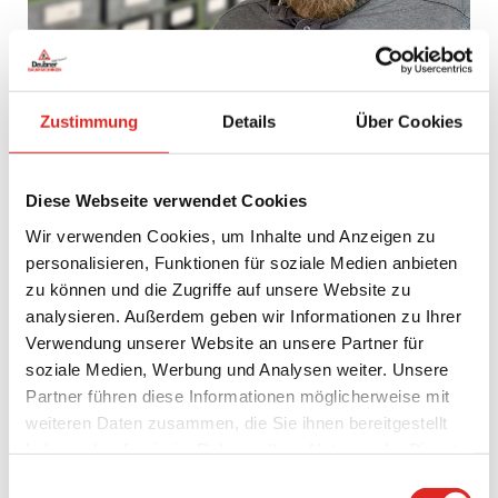
Elektriker/Elektroniker (M/W/D)
Wir bieten:
Zustimmung
Details
Über Cookies
Ein harmonisches und kollegiales Miteinander in
einem
multikulturellen Umfeld
Freiraum zur Mitgestaltung der Prozesse
Diese Webseite verwendet Cookies
Flache Hierarchien
Wir verwenden Cookies, um Inhalte und Anzeigen zu
Faire Vergütung
personalisieren, Funktionen für soziale Medien anbieten
Firmenfeste und Veranstaltungen
zu können und die Zugriffe auf unsere Website zu
Weiterbildungsmöglichkeiten
analysieren. Außerdem geben wir Informationen zu Ihrer
V
oll ausgestattete Mitarbeiterküche
Verwendung unserer Website an unsere Partner für
Dein Profil:
soziale Medien, Werbung und Analysen weiter. Unsere
Partner führen diese Informationen möglicherweise mit
Interessiert an der Baubranche und unseren Artikeln und
Dienstleistungen
weiteren Daten zusammen, die Sie ihnen bereitgestellt
Engagement und Lernbereitschaft
haben oder die sie im Rahmen Ihrer Nutzung der Dienste
Teamgeist, Zuverlässigkeit und organisatorischen Talent
gesammelt haben.
Einwilligungsauswahl
Technisches Verständnis