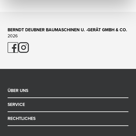
BERNDT DEUBNER BAUMASCHINEN U. -GERÄT GMBH & CO.
2026
ÜBER UNS
Kontakt
SERVICE
Anfahrt
Schulungen
RECHTLICHES
Jobs & Karriere
Prüfungen
AGB