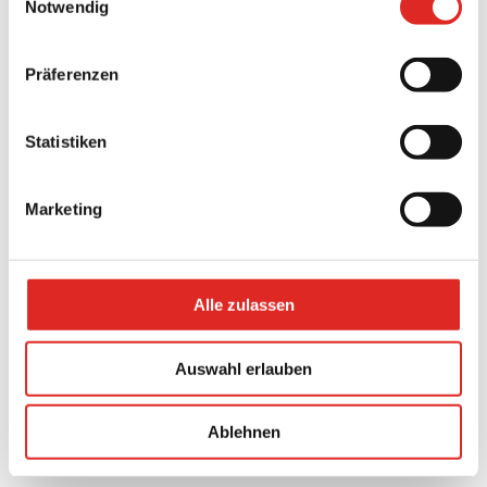
Notwendig
Führerschein Klasse B
Eine abgeschlossene Berufsausbildung als Elektriker
(m/w/d)
Präferenzen
Deine Aufgaben bei uns:
Reparaturen
Statistiken
Prüfungen
Wartungen
Montage
Marketing
Instandhaltung
Außendienst
Wir freuen uns auf Deine Bewerbung!
Alle zulassen
Für erste Informationen steht Dir Herr Ritzerfeld unter Tel.:
0241/96820-55
zur Verfügung.
Auswahl erlauben
Berndt Deubner Baumaschinen und -gerät GmbH & Co.
Schönebergstraße 9
Ablehnen
52068 Aachen
E-Mail:
ritzerfeld@deubner-bau.de