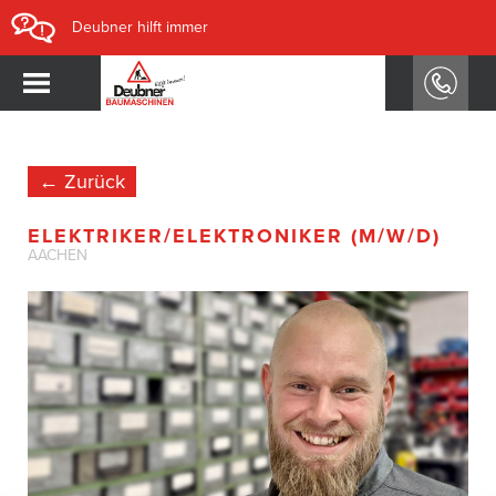
Deubner hilft immer
← Zurück
ELEKTRIKER/ELEKTRONIKER (M/W/D)
AACHEN