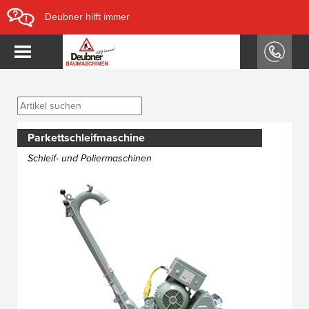
Deubner hilft immer
Parkettschleifmaschine
Schleif- und Poliermaschinen