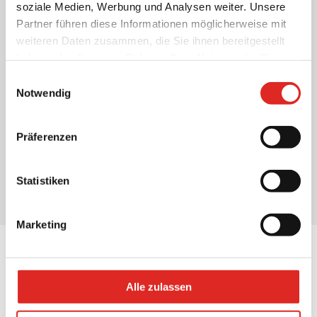
soziale Medien, Werbung und Analysen weiter. Unsere
Partner führen diese Informationen möglicherweise mit
weiteren Daten zusammen, die Sie ihnen bereitgestellt
haben oder die sie im Rahmen Ihrer Nutzung der Dienste
gesammelt haben.
15,00 €
Einwilligungsauswahl
Tagesmiete (Einzeltage, werktags)
Notwendig
zzgl. 19% MwSt.
Weitere Informationen
Präferenzen
Filter öffnen
Filter schließen
Statistiken
Marketing
NICHT DAS PASSENDE FÜR SIE DABEI?
Alle zulassen
Wir beraten Sie gerne.