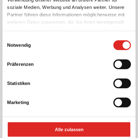
soziale Medien, Werbung und Analysen weiter. Unsere
Partner führen diese Informationen möglicherweise mit
weiteren Daten zusammen, die Sie ihnen bereitgestellt
haben oder die sie im Rahmen Ihrer Nutzung der Dienste
gesammelt haben.
100,00 €
Einwilligungsauswahl
Tagesmiete (Einzeltage, werktags)
Notwendig
zzgl. 19% MwSt.
Weitere Informationen
Präferenzen
Teleskopstapler 11,0 t
Teleskopstapler MANITOU
Statistiken
Marketing
Alle zulassen