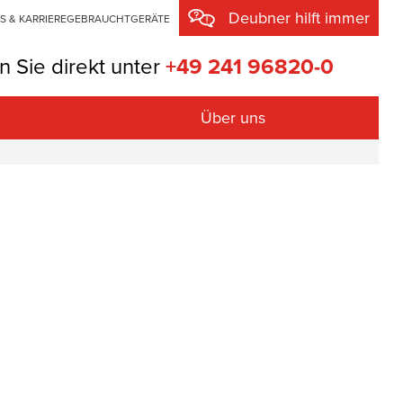
Deubner hilft immer
S & KARRIERE
GEBRAUCHTGERÄTE
n Sie direkt unter
+49 241 96820-0
Über uns
sung
egung
en
pler
u
technik mit Diamantwerkzeug
e und Transportgeräte
knung
ng