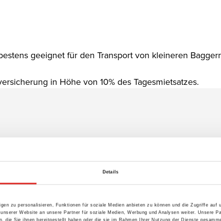
 bestens geeignet für den Transport von kleineren Bagge
versicherung in Höhe von 10% des Tagesmietsatzes.
Details
gen zu personalisieren, Funktionen für soziale Medien anbieten zu können und die Zugriffe auf
 unserer Website an unsere Partner für soziale Medien, Werbung und Analysen weiter. Unsere Pa
 die Sie ihnen bereitgestellt haben oder die sie im Rahmen Ihrer Nutzung der Dienste gesamme