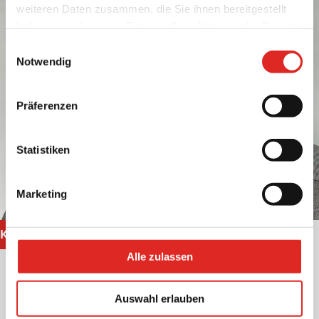
weiteren Daten zusammen, die Sie ihnen bereitgestellt
haben oder die sie im Rahmen Ihrer Nutzung der Dienste
gesammelt haben.
Einwilligungsauswahl
Notwendig
Präferenzen
Statistiken
Marketing
KAMIL LATKA
Abteilungsleiter Vermietung
Alle zulassen
0241-96820-44
info@deubner-bau.de
Auswahl erlauben