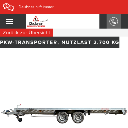
Deubner hilft immer
Zurück zur Übersicht
PKW-TRANSPORTER, NUTZLAST 2.700 KG