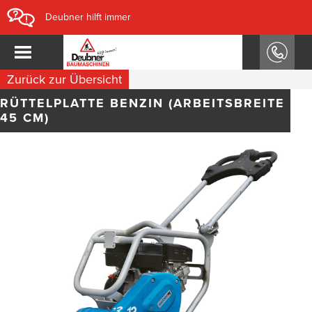
Deubner hilft immer
Zurück zur Übersicht
RÜTTELPLATTE BENZIN (ARBEITSBREITE
45 CM)